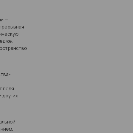
ии —
епрерывная
лическую
Редже,
ространство
ства-
т поля
и других
бальной
анием,