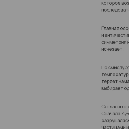
которое воз
последоват
Главная осо
и античасти
симметрия н
исчезает.
По смыслу э
температуре
теряет нама
выбирает о
Согласно но
Сначала Z₄-
разрушалась
частицами и