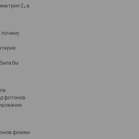
мметрия Z₄ в
, почему
атерия
 была бы
ила
д фотонов.
ирования
онов физики