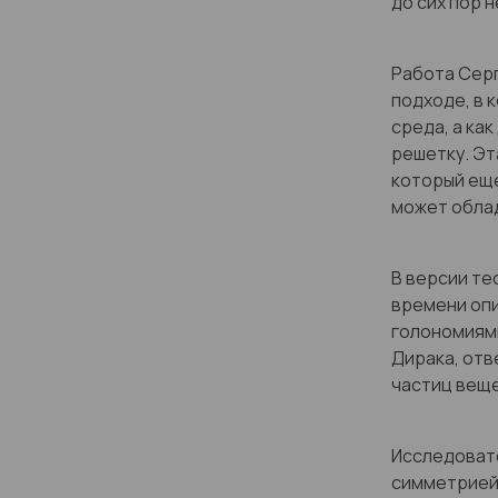
до сих пор н
Работа Серг
подходе, в 
среда, а ка
решетку. Эт
который еще
может обла
В версии те
времени оп
голономиями
Дирака, отв
частиц вещ
Исследовате
симметрией 