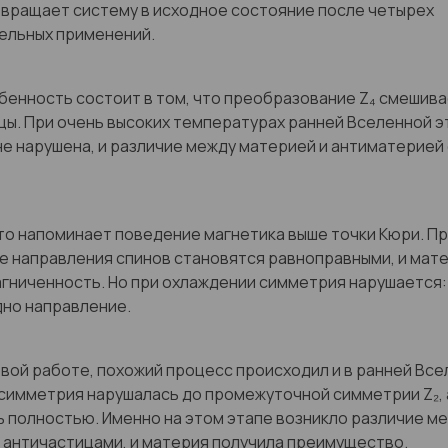
вращает систему в исходное состояние после четырех
ельных применений.
бенность состоит в том, что преобразование Z₄ смешив
цы. При очень высоких температурах ранней Вселенной э
е нарушена, и различие между материей и антиматерией
то напоминает поведение магнетика выше точки Кюри. П
 направления спинов становятся равноправными, и мат
гниченность. Но при охлаждении симметрия нарушается:
дно направление.
вой работе, похожий процесс происходил и в ранней Все
симметрия нарушалась до промежуточной симметрии Z₂, 
 полностью. Именно на этом этапе возникло различие м
 античастицами, и материя получила преимущество.