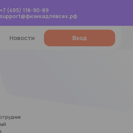
+7 (495) 118-90-89
support@физикадлявсех.рф
Вход
Новости
сотрудник
вый
е,