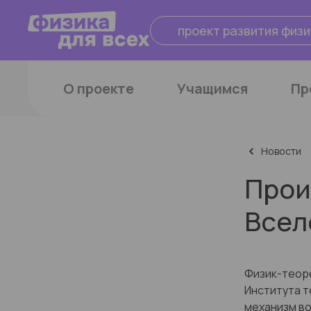
проект развития физи
О проекте
Учащимся
Пр
Новости
Прои
Всел
Физик-теоре
Института т
механизм во