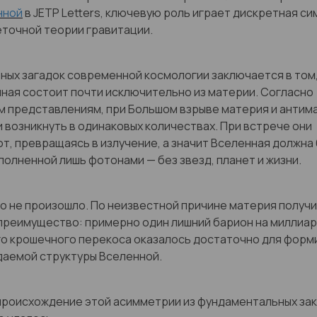
нной
в JETP Letters, ключевую роль играет дискретная си
точной теории гравитации.
вных загадок современной космологии заключается в том
ная состоит почти исключительно из материи. Согласно
м представлениям, при Большом взрыве материя и антим
 возникнуть в одинаковых количествах. При встрече они
т, превращаясь в излучение, а значит Вселенная должна
полненной лишь фотонами — без звезд, планет и жизни.
о не произошло. По неизвестной причине материя получ
преимущество: примерно один лишний барион на миллиар
го крошечного перекоса оказалось достаточно для форм
даемой структуры Вселенной.
происхождение этой асимметрии из фундаментальных зак