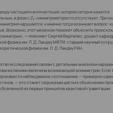
ежду частицей и античастицей, которое сегодня кажется
ьным, в фазе с Z₄-симметрией просто отсутствует. При о
имметрия нарушается, и именно тогда возникает вопрос: к
ше. Возможно, этот механизм поможет объяснить происхо
асимметрии
», — поясняет Сергей Вергелес, доцент кафед
ой физики им. Л. Д. Ландау МФТИ, старший научный сотру
еоретической физики им. Л. Д. Ландау РАН.
тап исследований связан с детальным анализом наруше
и вычислением величины возникающей асимметрии. Если 
произвести наблюдаемое соотношение — примерно один 
тонов, — это станет серьезным шагом к объяснению пр
 Вселенной из первых принципов квантовой гравитации.