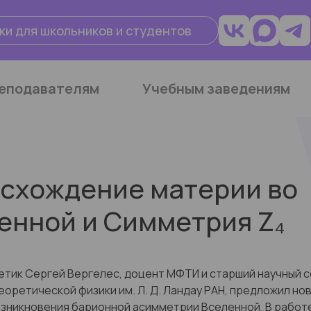
ки для школьников и студентов
еподавателям
Учебным заведениям
схождение материи во
енной и Симметрия Z₄
тик Сергей Вергелес, доцент МФТИ и старший научный 
еоретической физики им. Л. Д. Ландау РАН, предложил но
зникновения барионной асимметрии Вселенной. В работ