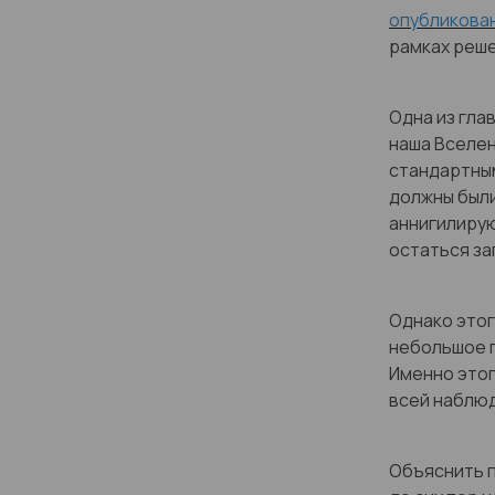
опубликова
рамках реше
Одна из гла
наша Вселен
стандартны
должны были
аннигилирую
остаться за
Однако этог
небольшое 
Именно это
всей наблю
Объяснить 