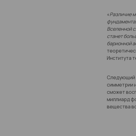
«
Различие м
фундаментал
Вселенной с
станет боль
барионной 
теоретическ
Института т
Следующий э
симметрии 
сможет вос
миллиард фо
вещества во