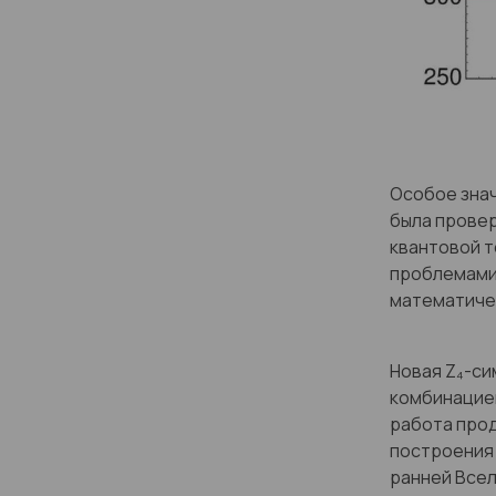
Особое знач
была провер
квантовой т
проблемами 
математиче
Новая Z₄-си
комбинацие
работа про
построения 
ранней Всел