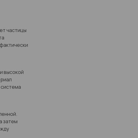
ает частицы
та
 фактически
ри высокой
ериал
 система
ленной.
а затем
ежду