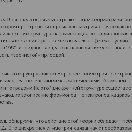
е удалось.
ея Вергелеса основана на решеточной теории гравитац
котором пространство-время рассматривается не как н
к дискретная структура, напоминающая сеть или кристал
а идея восходит к работам итальянского физика Туллио 
 в 1960-х предположил, что на планковских масштабах п
дать «зернистой» природой.
ории, которую развивает Вергелес, геометрия простран
исывается специальными математическими объектами —
 и тетрадами. На этой дискретной структуре существую
ечающие за описание фермионов — электронов, кварков 
ества.
ль обнаружил, что действие этой теории обладает гло
Z₄. Это дискретная симметрия, связанная с преобразов