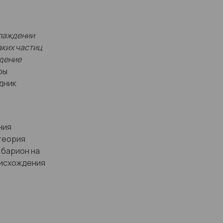
хлаждении
аких частиц
ждение
ры
дник
ния
теория
барион на
оисхождения