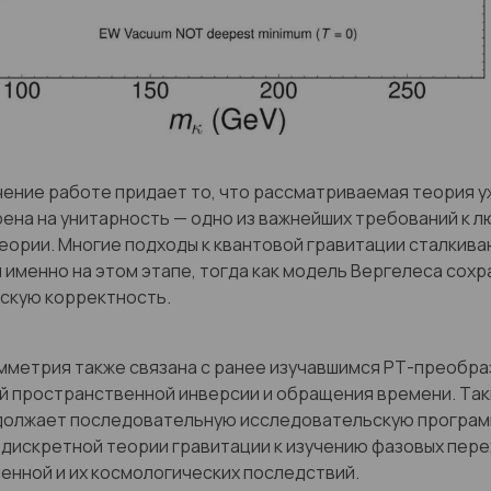
ение работе придает то, что рассматриваемая теория у
ена на унитарность — одно из важнейших требований к 
еории. Многие подходы к квантовой гравитации сталкива
именно на этом этапе, тогда как модель Вергелеса сохр
скую корректность.
мметрия также связана с ранее изучавшимся PT-преобр
й пространственной инверсии и обращения времени. Так
должает последовательную исследовательскую програм
дискретной теории гравитации к изучению фазовых пер
енной и их космологических последствий.