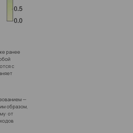
же ранее
любой
ются с
аняет
азованием —
им образом,
му: от
еходов