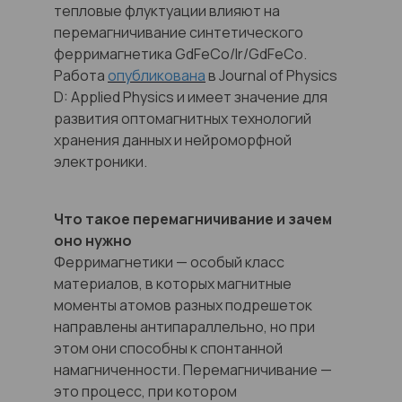
тепловые флуктуации влияют на
перемагничивание синтетического
ферримагнетика GdFeCo/Ir/GdFeCo.
Работа
опубликована
в Journal of Physics
D: Applied Physics и имеет значение для
развития оптомагнитных технологий
хранения данных и нейроморфной
электроники.
Что такое перемагничивание и зачем
оно нужно
Ферримагнетики — особый класс
материалов, в которых магнитные
моменты атомов разных подрешеток
направлены антипараллельно, но при
этом они способны к спонтанной
намагниченности. Перемагничивание —
это процесс, при котором