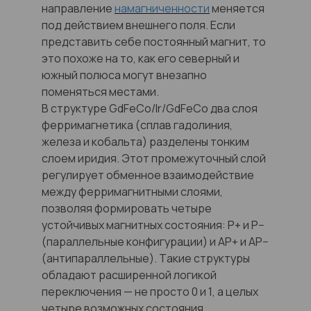
направление
намагниченности
меняется
под действием внешнего поля. Если
представить себе постоянный магнит, то
это похоже на то, как его северный и
южный полюса могут внезапно
поменяться местами.
В структуре GdFeCo/Ir/GdFeCo два слоя
ферримагнетика (сплав гадолиния,
железа и кобальта) разделены тонким
слоем иридия. Этот промежуточный слой
регулирует обменное взаимодействие
между ферримагнитными слоями,
позволяя формировать четыре
устойчивых магнитных состояния: P+ и P−
(параллельные конфигурации) и AP+ и AP−
(антипараллельные). Такие структуры
обладают расширенной логикой
переключения — не просто 0 и 1, а целых
четыре возможных состояния.