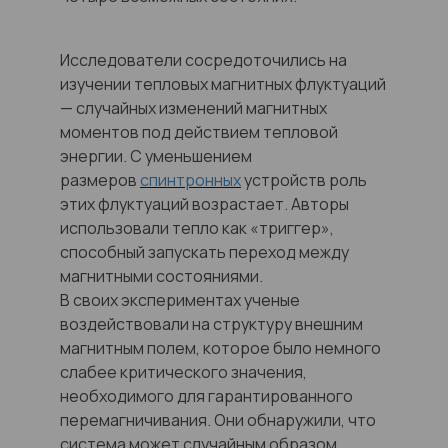
Исследователи сосредоточились на
изучении тепловых магнитных флуктуаций
— случайных изменений магнитных
моментов под действием тепловой
энергии. С уменьшением
размеров
спинтронных
устройств роль
этих флуктуаций возрастает. Авторы
использовали тепло как «триггер»,
способный запускать переход между
магнитными состояниями.
В своих экспериментах ученые
воздействовали на структуру внешним
магнитным полем, которое было немного
слабее критического значения,
необходимого для гарантированного
перемагничивания. Они обнаружили, что
система может случайным образом