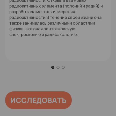
радиоактивности. Открыла два новых
радиоактивных элемента (полоний и радий) и
разработала методы измерения
радиоактивности.В течение своей жизни она
также занималась различными областями
физики, включая рентгеновскую
спектроскопию и радиоэкологию.
Item 1 of 3
ИССЛЕДОВАТЬ